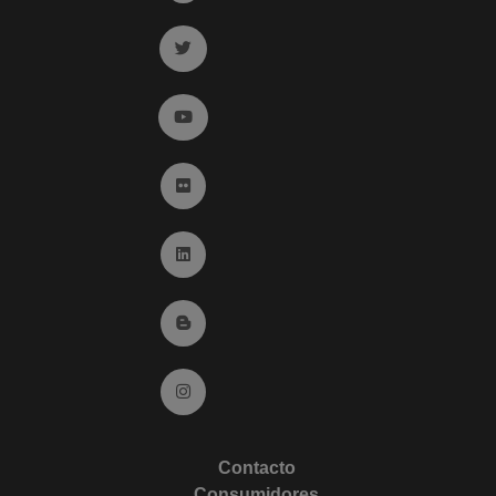
Ir a twitter (abre en ventana nueva)
Ir a YouTube (abre en ventana nueva)
Ir a Flickr (abre en ventana nueva)
Ir a Linkedin (abre en ventana nueva)
Ir al Blog (abre en ventana nueva)
Ir a Instagram (abre en ventana nueva)
Contacto
Consumidores