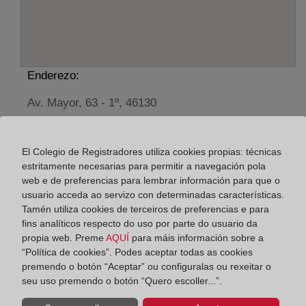
Enderezo:
Av. Mayor, 63 - 1º, 46130
Horario:
El Colegio de Registradores utiliza cookies propias: técnicas
De lunes a viernes de 09:00 a 17:00 horas
estritamente necesarias para permitir a navegación pola
Agosto: De lunes a viernes de 09:00 a 14:00 horas
web e de preferencias para lembrar información para que o
Los días 24 y 31 de diciembre de 09:00 a 14:00
usuario acceda ao servizo con determinadas características.
horas
Tamén utiliza cookies de terceiros de preferencias e para
fins analíticos respecto do uso por parte do usuario da
propia web. Preme
AQUÍ
para máis información sobre a
Datos de contacto:
“Política de cookies”. Podes aceptar todas as cookies
(96) 144 44 31
premendo o botón “Aceptar” ou configuralas ou rexeitar o
seu uso premendo o botón “Quero escoller...”.
masamagrell@registrodelapropiedad.org