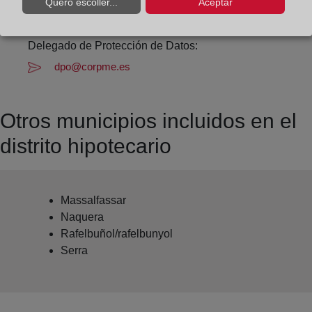
Quero escoller...
Aceptar
Datos del Registrador:
Domingo Jordán Domingo
Delegado de Protección de Datos:
dpo@corpme.es
Otros municipios incluidos en el
distrito hipotecario
Massalfassar
Naquera
Rafelbuñol/rafelbunyol
Serra