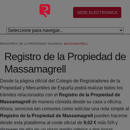
Skip to Main Content
(abre en nueva ventana)
SEDE ELECTRONICA
REGISTROS
DE LA PROPIEDAD
VALENCIA
MASSAMAGRELL
Registro de la Propiedad de
Massamagrell
Desde la página oficial del Colegio de Registradores de la
Propiedad y Mercantiles de España podrá realizar todos los
trámites relacionados con el
Registro de la Propiedad de
Massamagrell
de manera cómoda desde su casa u oficina.
Ahora, servicios tan comunes como solicitar una nota simple al
Registro de la Propiedad de Massamagrell
pueden hacerse
desde esta plataforma al coste oficial de
9,02 €
más IVA y
disponer de ella en un plazo medio inferior a dos horas.