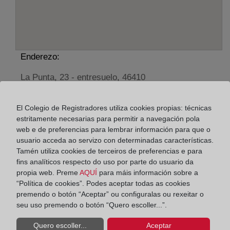
Enderezo:
La Punta, 23 - entresuelo, 46410
Horario:
El Colegio de Registradores utiliza cookies propias: técnicas
De lunes a viernes de 09:00 a 17:00 horas
estritamente necesarias para permitir a navegación pola
web e de preferencias para lembrar información para que o
Agosto: De lunes a viernes de 09:00 a 14:00 horas
usuario acceda ao servizo con determinadas características.
Los días 24 y 31 de diciembre de 09:00 a 14:00
Tamén utiliza cookies de terceiros de preferencias e para
horas
fins analíticos respecto do uso por parte do usuario da
propia web. Preme
AQUÍ
para máis información sobre a
“Política de cookies”. Podes aceptar todas as cookies
Datos de contacto:
premendo o botón “Aceptar” ou configuralas ou rexeitar o
(96) 170 04 02
seu uso premendo o botón “Quero escoller...”.
sueca@registrodelapropiedad.org
Quero escoller...
Aceptar