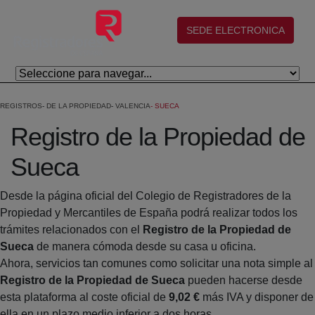
Skip to Main Content
(abre en nueva ventana)
SEDE ELECTRONICA
REGISTROS
DE LA PROPIEDAD
VALENCIA
SUECA
Registro de la Propiedad de
Sueca
Desde la página oficial del Colegio de Registradores de la
Propiedad y Mercantiles de España podrá realizar todos los
trámites relacionados con el
Registro de la Propiedad de
Sueca
de manera cómoda desde su casa u oficina.
Ahora, servicios tan comunes como solicitar una nota simple al
Registro de la Propiedad de Sueca
pueden hacerse desde
esta plataforma al coste oficial de
9,02 €
más IVA y disponer de
ella en un plazo medio inferior a dos horas.