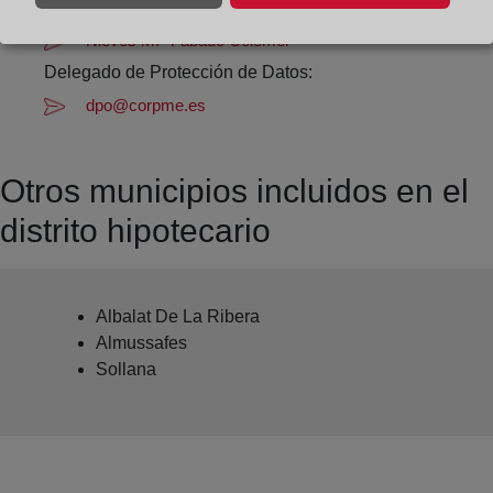
Datos del Registrador:
Nieves M.ª Fabado Colomer
Delegado de Protección de Datos:
dpo@corpme.es
Otros municipios incluidos en el
distrito hipotecario
Albalat De La Ribera
Almussafes
Sollana