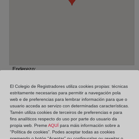
Enderezo:
Músico Salvador Silla Folgado, 2, 46220
El Colegio de Registradores utiliza cookies propias: técnicas
estritamente necesarias para permitir a navegación pola
Horario:
web e de preferencias para lembrar información para que o
De lunes a viernes de 09:00 a 17:00 horas
usuario acceda ao servizo con determinadas características.
Tamén utiliza cookies de terceiros de preferencias e para
Agosto: De lunes a viernes de 09:00 a 14:00 horas
fins analíticos respecto do uso por parte do usuario da
Los días 24 y 31 de diciembre de 09:00 a 14:00
propia web. Preme
AQUÍ
para máis información sobre a
horas
“Política de cookies”. Podes aceptar todas as cookies
premendo o botón “Aceptar” ou configuralas ou rexeitar o