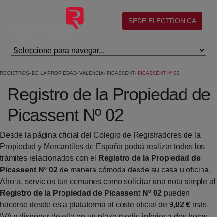
Skip to Main Content
(abre en nueva ventana)
SEDE ELECTRONICA
REGISTROS
DE LA PROPIEDAD
VALENCIA
PICASSENT
PICASSENT Nº 02
Registro de la Propiedad de
Picassent Nº 02
Desde la página oficial del Colegio de Registradores de la
Propiedad y Mercantiles de España podrá realizar todos los
trámites relacionados con el
Registro de la Propiedad de
Picassent Nº 02
de manera cómoda desde su casa u oficina.
Ahora, servicios tan comunes como solicitar una nota simple al
Registro de la Propiedad de Picassent Nº 02
pueden
hacerse desde esta plataforma al coste oficial de
9,02 €
más
IVA y disponer de ella en un plazo medio inferior a dos horas.