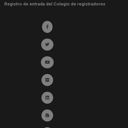
Registro de entrada del Colegio de registradores
Ir a facebook (abre en ventana nueva)
Ir a twitter (abre en ventana nueva)
Ir a YouTube (abre en ventana nueva)
Ir a Flickr (abre en ventana nueva)
Ir a Linkedin (abre en ventana nueva)
Ir al Blog (abre en ventana nueva)