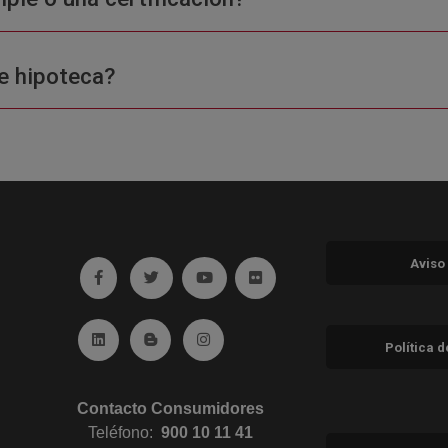
e hipoteca?
Aviso
Ir a facebook (abre en ventana nueva)
Ir a twitter (abre en ventana nueva)
Ir a YouTube (abre en ventana nuev
Ir a Flickr (abre en ventana 
Ir a Linkedin (abre en ventana nueva)
Ir al Blog (abre en ventana nueva)
Ir a Instagram (abre en ventana nue
Política 
Contacto Consumidores
Teléfono:
900 10 11 41