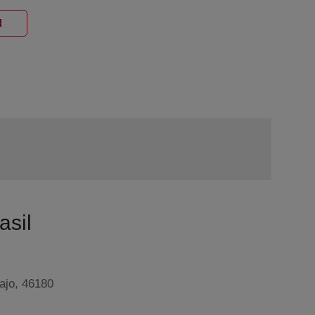
Ventana nueva
l
asil
bajo, 46180