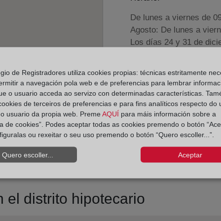
De lunes a viernes de 0
Agosto: De lunes a vier
Los días 24 y 31 de dic
Datos de contacto:
egio de Registradores utiliza cookies propias: técnicas estritamente nec
ermitir a navegación pola web e de preferencias para lembrar informac
(96) 273 17 62
ue o usuario acceda ao servizo con determinadas características. Tam
benaguacil@registr
 cookies de terceiros de preferencias e para fins analíticos respecto do
do usuario da propia web. Preme
AQUÍ
para máis información sobre a
Datos del Registrador:
ica de cookies”. Podes aceptar todas as cookies premendo o botón “Ace
José Losada Morel
figuralas ou rexeitar o seu uso premendo o botón “Quero escoller...”.
Delegado de Protección d
Quero escoller...
Aceptar
dpo@corpme.es
el distrito hipotecario