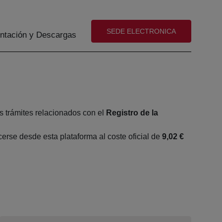
(abre en nueva ventana)
SEDE ELECTRONICA
tación y Descargas
s trámites relacionados con el
Registro de la
rse desde esta plataforma al coste oficial de
9,02 €