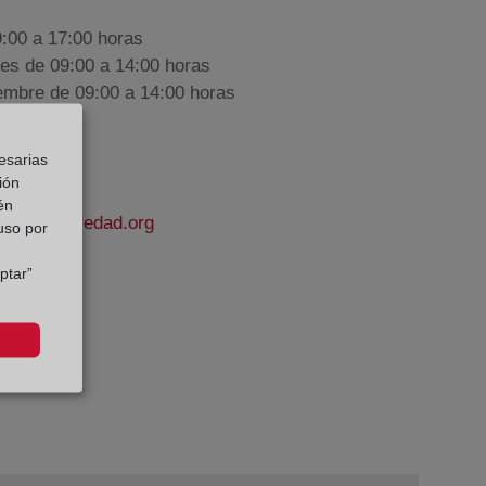
9:00 a 17:00 horas
nes de 09:00 a 14:00 horas
iembre de 09:00 a 14:00 horas
esarias
ión
én
odelapropiedad.org
 uso por
ptar”
l
e Datos: