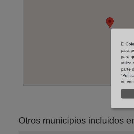
El Col
para p
para q
utiliza
parte 
“Polít
ou con
Otros municipios incluidos en 