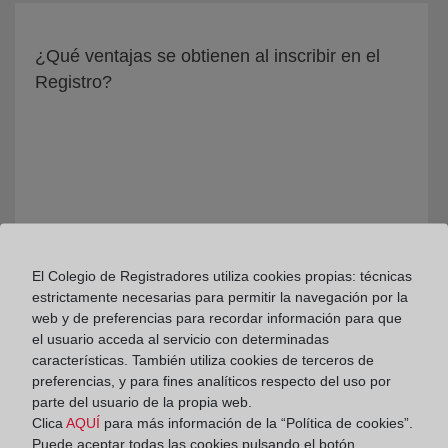
¿Qué ventajas se obtienen al inscribir en el
Registro?
El Colegio de Registradores utiliza cookies propias: técnicas
estrictamente necesarias para permitir la navegación por la
web y de preferencias para recordar información para que
¿Qué es el Registro Público Concursal?
el usuario acceda al servicio con determinadas
características. También utiliza cookies de terceros de
preferencias, y para fines analíticos respecto del uso por
parte del usuario de la propia web.
Clica
AQUÍ
para más información de la “Política de cookies”.
Puede aceptar todas las cookies pulsando el botón