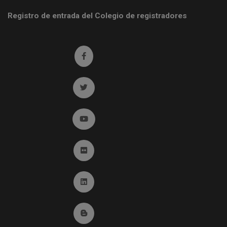
Registro de entrada del Colegio de registradores
Ir a facebook (abre en ventana nueva)
Ir a twitter (abre en ventana nueva)
Ir a YouTube (abre en ventana nueva)
Ir a Flickr (abre en ventana nueva)
Ir a Linkedin (abre en ventana nueva)
Ir al Blog (abre en ventana nueva)