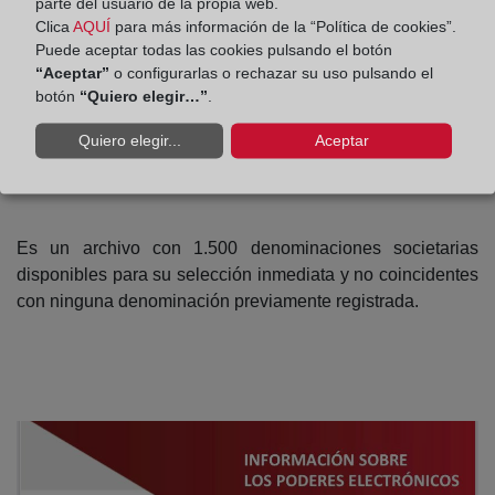
parte del usuario de la propia web.
Clica
AQUÍ
para más información de la “Política de cookies”.
Puede aceptar todas las cookies pulsando el botón
¿Qué es la bolsa de
“Aceptar”
o configurarlas o rechazar su uso pulsando el
denominaciones?
botón
“Quiero elegir…”
.
Quiero elegir...
Aceptar
(abre en nueva ventana)
Descargar
Es un archivo con 1.500 denominaciones societarias
disponibles para su selección inmediata y no coincidentes
con ninguna denominación previamente registrada.