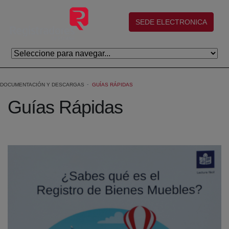
Saltar al contenido principal
(abre en nueva ventana)
SEDE ELECTRONICA
DOCUMENTACIÓN Y DESCARGAS
GUÍAS RÁPIDAS
Guías Rápidas