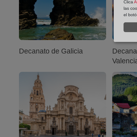
Clica
A
las co
el bot
Decanato de Galicia
Decana
Valenci