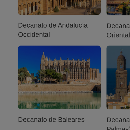
Decanato de Andalucía
Decanat
Occidental
Oriental
Decanato de Baleares
Decanat
Palmas