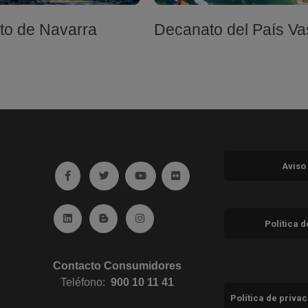
to de Navarra
Decanato del País V
Aviso
Ir a facebook (abre en ventana nueva)
Ir a twitter (abre en ventana nueva)
Ir a YouTube (abre en ventana nuev
Ir a Flickr (abre en ventana 
Ir a Linkedin (abre en ventana nueva)
Ir al Blog (abre en ventana nueva)
Ir a Instagram (abre en ventana nue
Política 
Contacto Consumidores
Teléfono:
900 10 11 41
Política de priva