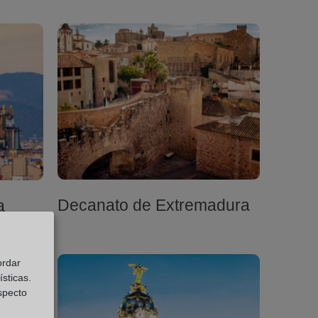
Decanato de Extremadura
a
ordar
sticas.
especto