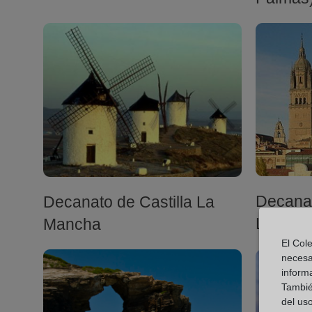
Decanat
Decanato de Castilla La
León
Mancha
El Cole
necesa
inform
También
del uso