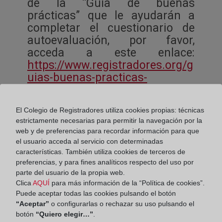
de la “Guía de buenas
prácticas” que le ayudarán a
completar el cuestionario de
autoevaluación, por favor,
acceda a este enlace:
https://www.registradores.org/g
uias-buenas-practicas-
proteccion-datos
El Colegio de Registradores utiliza cookies propias: técnicas
Aviso legal de la aplicación de
estrictamente necesarias para permitir la navegación por la
autoevaluación para servicios centralizados
web y de preferencias para recordar información para que
el usuario acceda al servicio con determinadas
de privacidad
características. También utiliza cookies de terceros de
preferencias, y para fines analíticos respecto del uso por
parte del usuario de la propia web.
Clica
AQUÍ
para más información de la “Política de cookies”.
Puede aceptar todas las cookies pulsando el botón
“Aceptar”
o configurarlas o rechazar su uso pulsando el
botón
“Quiero elegir…”
.