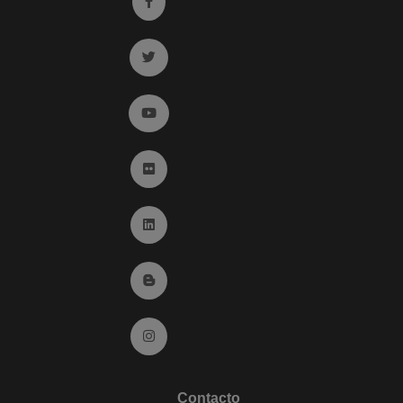
Ir a facebook (abre en ventana nueva)
Ir a twitter (abre en ventana nueva)
Ir a YouTube (abre en ventana nueva)
Ir a Flickr (abre en ventana nueva)
Ir a Linkedin (abre en ventana nueva)
Ir al Blog (abre en ventana nueva)
Ir a Instagram (abre en ventana nueva)
Contacto