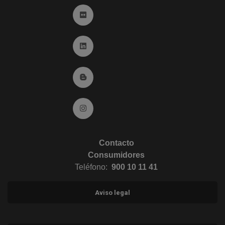
Ir a Flickr (abre en ventana nueva)
Ir a Linkedin (abre en ventana nueva)
Ir al Blog (abre en ventana nueva)
Ir a Instagram (abre en ventana nueva)
Contacto
Consumidores
Teléfono:
900 10 11 41
Aviso legal