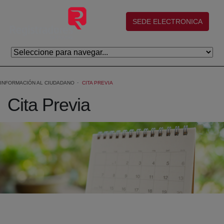
Saltar al contenido principal
(abre en nueva ventana)
SEDE ELECTRONICA
INFORMACIÓN AL CIUDADANO
CITA PREVIA
Cita Previa