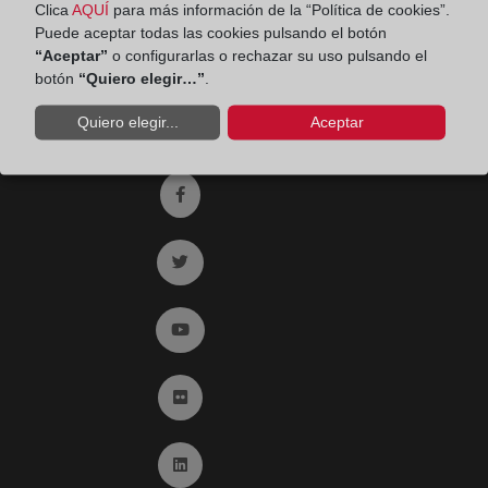
Clica
AQUÍ
para más información de la “Política de cookies”.
Fax:
91 564 11 59
Puede aceptar todas las cookies pulsando el botón
“Aceptar”
o configurarlas o rechazar su uso pulsando el
Email:
contacto@registradores.org
botón
“Quiero elegir…”
.
Registro de entrada del Colegio de registradores
Quiero elegir...
Aceptar
Ir a facebook (abre en ventana nueva)
Ir a twitter (abre en ventana nueva)
Ir a YouTube (abre en ventana nueva)
Ir a Flickr (abre en ventana nueva)
Ir a Linkedin (abre en ventana nueva)