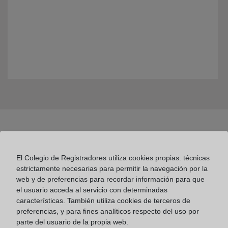
El Colegio de Registradores utiliza cookies propias: técnicas
estrictamente necesarias para permitir la navegación por la
web y de preferencias para recordar información para que
Colegio de Registradores
el usuario acceda al servicio con determinadas
características. También utiliza cookies de terceros de
Príncipe de Vergara 70. 28006 Madrid
preferencias, y para fines analíticos respecto del uso por
Teléfono:
91 270 17 96
parte del usuario de la propia web.