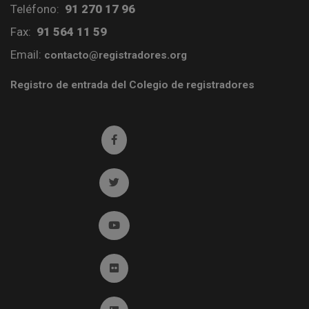
Teléfono:
91 270 17 96
Fax:
91 564 11 59
Email:
contacto@registradores.org
Registro de entrada del Colegio de registradores
Ir a facebook (abre en ventana nueva)
Ir a twitter (abre en ventana nueva)
Ir a YouTube (abre en ventana nueva)
Ir a Flickr (abre en ventana nueva)