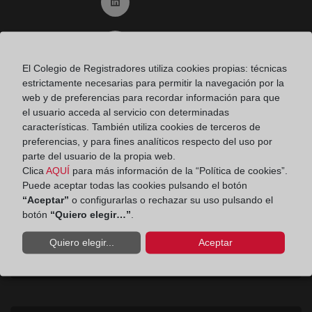
Ir a Linkedin (abre en ventana nueva)
Ir al Blog (abre en ventana nueva)
El Colegio de Registradores utiliza cookies propias: técnicas
estrictamente necesarias para permitir la navegación por la
Ir a Instagram (abre en ventana nueva)
web y de preferencias para recordar información para que
el usuario acceda al servicio con determinadas
características. También utiliza cookies de terceros de
Contacto
preferencias, y para fines analíticos respecto del uso por
Consumidores
parte del usuario de la propia web.
Teléfono:
900 10 11 41
Clica
AQUÍ
para más información de la “Política de cookies”.
Puede aceptar todas las cookies pulsando el botón
“Aceptar”
o configurarlas o rechazar su uso pulsando el
Aviso legal
botón
“Quiero elegir…”
.
Quiero elegir...
Aceptar
Política de privacidad