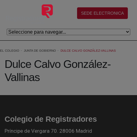
Saltar al contenido principal
(abre en nueva ventana)
SEDE ELECTRONICA
EL COLEGIO
JUNTA DE GOBIERNO
DULCE CALVO GONZÁLEZ-VALLINAS
Dulce Calvo González-
Vallinas
Colegio de Registradores
Príncipe de Vergara 70. 28006 Madrid