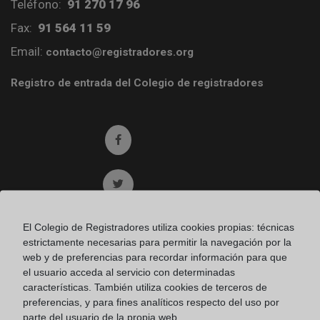
Teléfono:
91 270 17 96
Fax:
91 564 11 59
Email:
contacto@registradores.org
Registro de entrada del Colegio de registradores
Ir a facebook (abre en ventana nueva)
Ir a twitter (abre en ventana nueva)
Ir a YouTube (abre en ventana nueva)
El Colegio de Registradores utiliza cookies propias: técnicas
estrictamente necesarias para permitir la navegación por la
web y de preferencias para recordar información para que
Ir a Flickr (abre en ventana nueva)
el usuario acceda al servicio con determinadas
características. También utiliza cookies de terceros de
preferencias, y para fines analíticos respecto del uso por
Ir a Linkedin (abre en ventana nueva)
parte del usuario de la propia web.