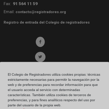
Fax:
91 564 11 59
Email:
contacto@registradores.org
Registro de entrada del Colegio de registradores
Ir a facebook (abre en ventana nueva)
Ir a twitter (abre en ventana nueva)
Ir a YouTube (abre en ventana nueva)
El Colegio de Registradores utiliza cookies propias: técnicas
estrictamente necesarias para permitir la navegación por la
web y de preferencias para recordar información para que
Ir a Flickr (abre en ventana nueva)
el usuario acceda al servicio con determinadas
características. También utiliza cookies de terceros de
preferencias, y para fines analíticos respecto del uso por
Ir a Linkedin (abre en ventana nueva)
parte del usuario de la propia web.