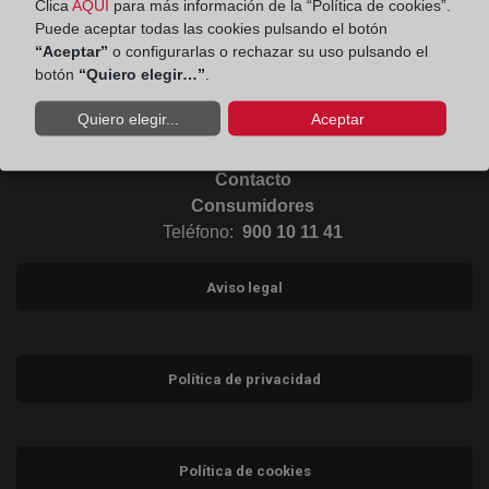
Clica
AQUÍ
para más información de la “Política de cookies”.
Puede aceptar todas las cookies pulsando el botón
Ir al Blog (abre en ventana nueva)
“Aceptar”
o configurarlas o rechazar su uso pulsando el
botón
“Quiero elegir…”
.
Ir a Instagram (abre en ventana nueva)
Quiero elegir...
Aceptar
Contacto
Consumidores
Teléfono:
900 10 11 41
Aviso legal
Política de privacidad
Política de cookies