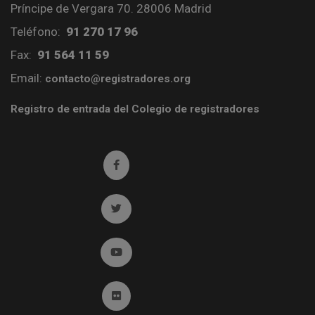
Príncipe de Vergara 70. 28006 Madrid
Teléfono:
91 270 17 96
Fax:
91 564 11 59
Email:
contacto@registradores.org
Registro de entrada del Colegio de registradores
Ir a facebook (abre en ventana nueva)
Ir a twitter (abre en ventana nueva)
Ir a YouTube (abre en ventana nueva)
Ir a Flickr (abre en ventana nueva)