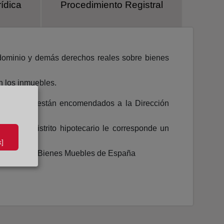
ídica
Procedimiento Registral
al dominio y demás derechos reales sobre bienes
n los inmuebles.
tes a ellos están encomendados a la Dirección
. A cada distrito hipotecario le corresponde un
]
cantiles y de Bienes Muebles de España