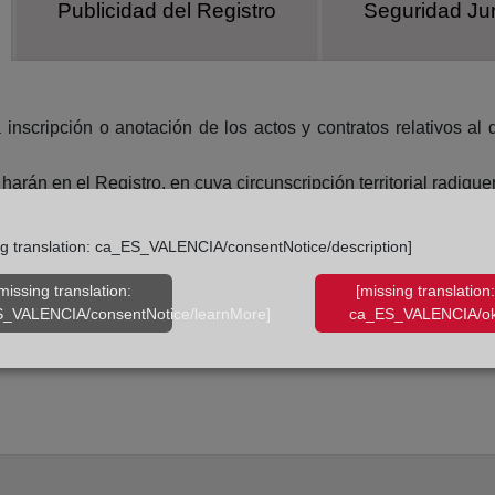
Publicidad del Registro
Seguridad Jur
a inscripción o anotación de los actos y contratos relativos 
arán en el Registro, en cuya circunscripción territorial radique
nden del Ministerio de Justicia. Todos los asuntos referen
ng translation: ca_ES_VALENCIA/consentNotice/description]
idido en circunscripciones, denominados distritos hipotecarios
missing translation:
[missing translation:
ador de la propiedad.
_VALENCIA/consentNotice/learnMore]
ca_ES_VALENCIA/ok
 integran en el Colegio de Registradores de la Propiedad, Mer