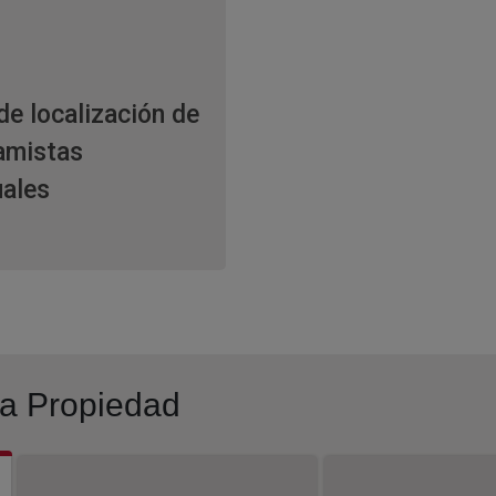
de localización de
amistas
uales
la Propiedad