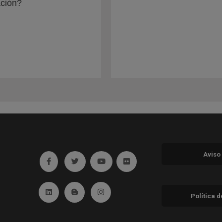
ación?
Aviso
Ir a facebook (abre en ventana nueva)
Ir a twitter (abre en ventana nueva)
Ir a YouTube (abre en ventana nuev
Ir a Flickr (abre en ventana 
Ir a Linkedin (abre en ventana nueva)
Ir al Blog (abre en ventana nueva)
Ir a Instagram (abre en ventana nue
Política 