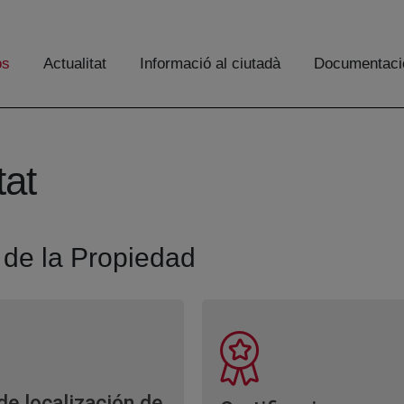
os
Actualitat
Informació al ciutadà
Documentaci
tat
 de la Propiedad
de localización de