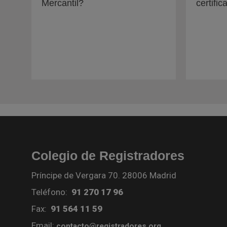
Mercantil?
certific
Colegio de Registradores
Príncipe de Vergara 70. 28006 Madrid
Teléfono:
91 270 17 96
Fax:
91 564 11 59
Email:
contacto@registradores.org