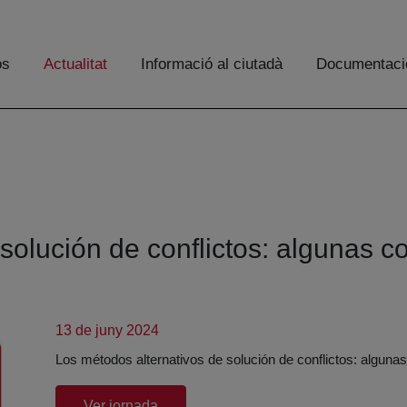
os
Actualitat
Informació al ciutadà
Documentaci
solución de conflictos: algunas c
13 de juny 2024
Los métodos alternativos de solución de conflictos: algunas
(abre en nueva ventana)
Ver jornada