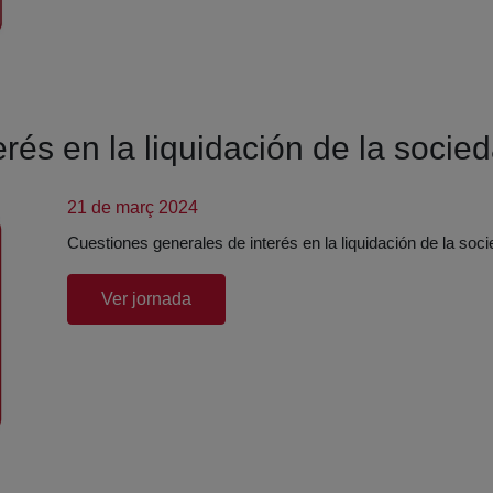
rés en la liquidación de la socie
21 de març 2024
Cuestiones generales de interés en la liquidación de la soc
(abre en nueva ventana)
Ver jornada