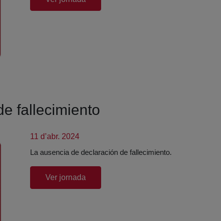
e fallecimiento
11 d’abr. 2024
La ausencia de declaración de fallecimiento.
(abre en nueva ventana)
Ver jornada