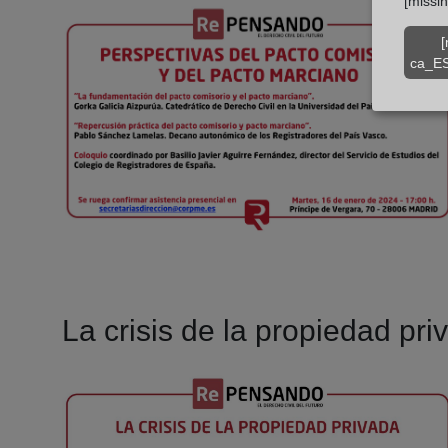
[missi
[
ca_ES
La crisis de la propiedad pri