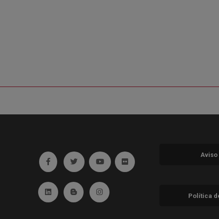
Aviso
Ir a facebook (abre en ventana nueva)
Ir a twitter (abre en ventana nueva)
Ir a YouTube (abre en ventana nuev
Ir a Flickr (abre en ventana 
Ir a Linkedin (abre en ventana nueva)
Ir al Blog (abre en ventana nueva)
Ir a Instagram (abre en ventana nue
Política 