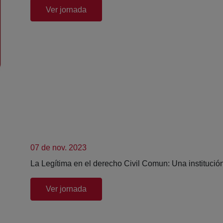
(abre en nueva ventana)
Ver jornada
07 de nov. 2023
La Legítima en el derecho Civil Comun: Una institución
(abre en nueva ventana)
Ver jornada