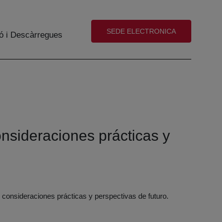
(abre en nueva ventana)
SEDE ELECTRONICA
ó i Descàrregues
onsideraciones prácticas y
 consideraciones prácticas y perspectivas de futuro.