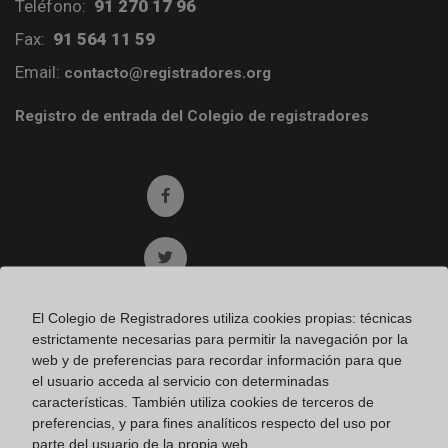
Teléfono:
91 270 17 96
Fax:
91 564 11 59
Email:
contacto@registradores.org
Registro de entrada del Colegio de registradores
Ir a facebook (abre en ventana nueva)
Ir a twitter (abre en ventana nueva)
Ir a YouTube (abre en ventana nueva)
El Colegio de Registradores utiliza cookies propias: técnicas
estrictamente necesarias para permitir la navegación por la
web y de preferencias para recordar información para que
Ir a Flickr (abre en ventana nueva)
el usuario acceda al servicio con determinadas
características. También utiliza cookies de terceros de
preferencias, y para fines analíticos respecto del uso por
Ir a Linkedin (abre en ventana nueva)
parte del usuario de la propia web.