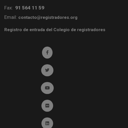
Fax:
91 564 11 59
Email:
contacto@registradores.org
Registro de entrada del Colegio de registradores
Ir a facebook (abre en ventana nueva)
Ir a twitter (abre en ventana nueva)
Ir a YouTube (abre en ventana nueva)
Ir a Flickr (abre en ventana nueva)
Ir a Linkedin (abre en ventana nueva)