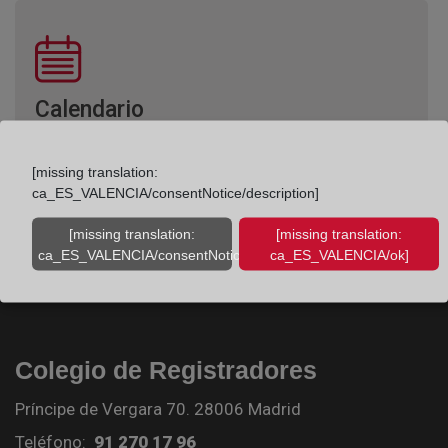
Calendario
[missing translation:
ca_ES_VALENCIA/consentNotice/description]
[missing translation:
[missing translation:
ca_ES_VALENCIA/consentNotice/learnMore]
ca_ES_VALENCIA/ok]
Colegio de Registradores
Príncipe de Vergara 70. 28006 Madrid
Teléfono:
91 270 17 96