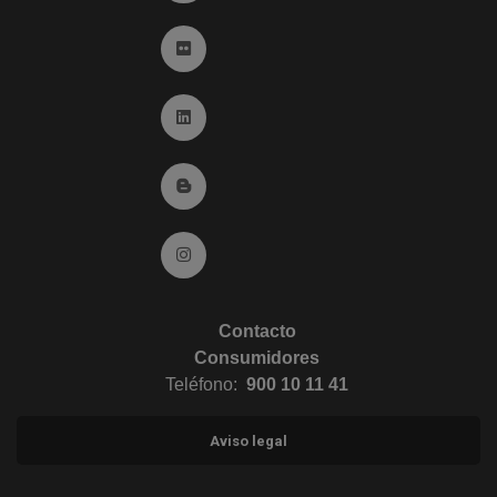
Ir a Flickr (abre en ventana nueva)
Ir a Linkedin (abre en ventana nueva)
Ir al Blog (abre en ventana nueva)
Ir a Instagram (abre en ventana nueva)
Contacto
Consumidores
Teléfono:
900 10 11 41
Aviso legal