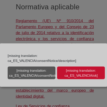
Normativa aplicable
Reglamento (UE) Nº 910/2014 del
Parlamento Europeo y del Consejo de 23
de julio de 2014 relativo a la identificación
electrónica y los servicios de confianza
para las transacciones electrónicas en el
mercado interior y por el que se deroga la
[missing translation:
Ventana nueva
Directiva 1999/93/CE.
ca_ES_VALENCIA/consentNotice/description]
Reglamento (UE) 2024/1183 del Parlamento
[missing translation:
[missing translation:
Europeo y del Consejo, de 11 de abril de
ca_ES_VALENCIA/consentNotice/learnMore]
ca_ES_VALENCIA/ok]
2024, por el que se modifica el Reglamento
(UE) nº 910/2014 en lo que respecta al
establecimiento del marco europeo de
Ventana nueva
identidad digital.
Ventana nueva
Ley de Servicios de confianza