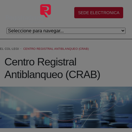
Salta al contingut principal
(abre en nueva ventana)
SEDE ELECTRONICA
EL COL·LEGI
CENTRO REGISTRAL ANTIBLANQUEO (CRAB)
Centro Registral
Antiblanqueo (CRAB)