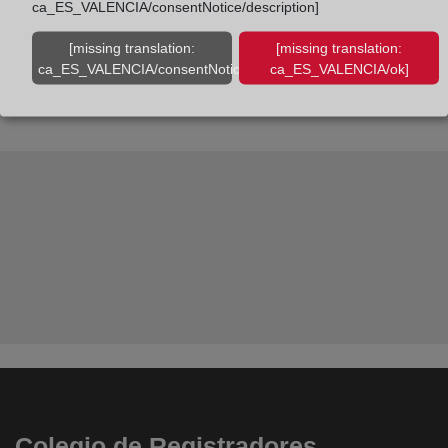
ca_ES_VALENCIA/consentNotice/description]
Interna y la unidad de Formación.
[missing translation:
[missing translation:
ca_ES_VALENCIA/consentNotice/learnMore]
ca_ES_VALENCIA/ok]
CANAL DE DENUNCIAS PBCFT
Colegio de Registradores