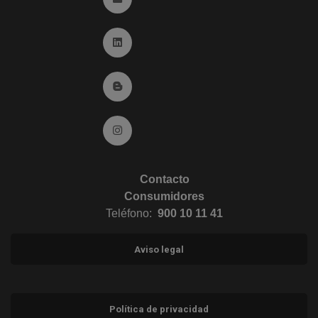
Ir a Linkedin (abre en ventana nueva)
Ir al Blog (abre en ventana nueva)
Ir a Instagram (abre en ventana nueva)
Contacto
Consumidores
Teléfono:
900 10 11 41
Aviso legal
Política de privacidad