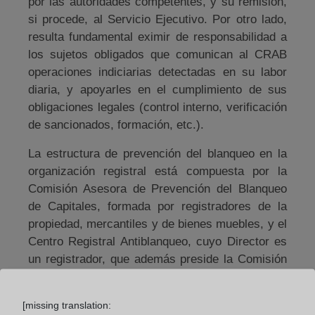
por las autoridades competentes, y su remisión,
si procede, al Servicio Ejecutivo. Por otro lado,
resulta fundamental eximir de responsabilidad a
los sujetos obligados que comunican al CRAB
operaciones indiciarias detectadas en su labor
diaria, y apoyarles en el cumplimiento de sus
obligaciones legales (control interno, verificación
de sancionados, formación, etc.).
La estructura de prevención del blanqueo en la
organización registral está compuesta por la
Comisión Asesora de Prevención del Blanqueo
de Capitales, formada por registradores de la
propiedad, mercantiles y de bienes muebles, y el
Centro Registral Antiblanqueo, cuyo Director es
un registrador, que además preside la Comisión
Asesora. El Centro se configura en tres áreas
perfectamente definidas y diferenciadas: la
[missing translation:
unidad de Análisis, la unidad de Evaluación