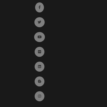
Ir a facebook (abre en ventana nueva)
Ir a twitter (abre en ventana nueva)
Ir a YouTube (abre en ventana nueva)
Ir a Flickr (abre en ventana nueva)
Ir a Linkedin (abre en ventana nueva)
Ir al Blog (abre en ventana nueva)
Ir a Instagram (abre en ventana nueva)