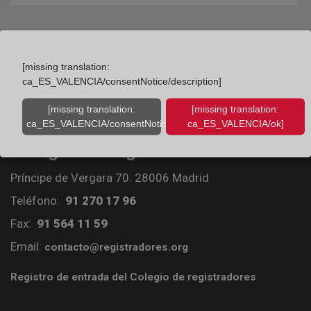
[missing translation:
ca_ES_VALENCIA/consentNotice/description]
[missing translation:
[missing translation:
ca_ES_VALENCIA/consentNotice/learnMore]
ca_ES_VALENCIA/ok]
Colegio de Registradores
Príncipe de Vergara 70. 28006 Madrid
Teléfono:
91 270 17 96
Fax:
91 564 11 59
Email:
contacto@registradores.org
Registro de entrada del Colegio de registradores