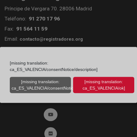
Príncipe de Vergara 70. 28006 Madrid
Teléfono:
91 270 17 96
Fax:
91 564 11 59
Email:
contacto@registradores.org
Registro de entrada del Colegio de registradores
[missing translation:
ca_ES_VALENCIA/consentNotice/description]
Ir a facebook (abre en ventana nueva)
[missing translation:
[missing translation:
ca_ES_VALENCIA/consentNotice/learnMore]
ca_ES_VALENCIA/ok]
Ir a twitter (abre en ventana nueva)
Ir a YouTube (abre en ventana nueva)
Ir a Flickr (abre en ventana nueva)