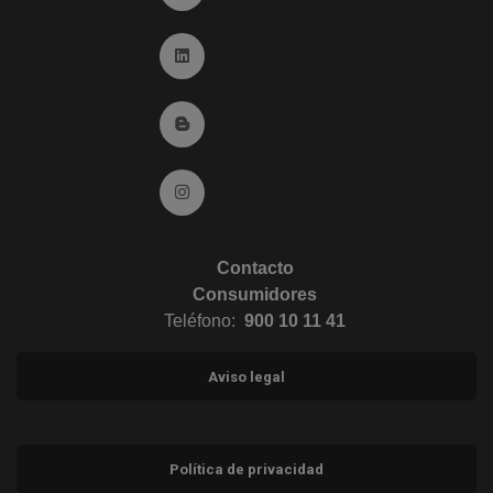
Ir a Linkedin (abre en ventana nueva)
Ir al Blog (abre en ventana nueva)
Ir a Instagram (abre en ventana nueva)
Contacto
Consumidores
Teléfono:
900 10 11 41
Aviso legal
Política de privacidad