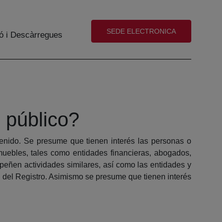
(abre en nueva ventana)
SEDE ELECTRONICA
ó i Descàrregues
 público?
tenido. Se presume que tienen interés las personas o
muebles, tales como entidades financieras, abogados,
peñen actividades similares, así como las entidades y
d del Registro. Asimismo se presume que tienen interés