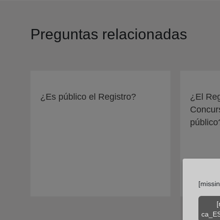
Preguntas relacionadas
¿Es público el Registro?
¿El Reg
Concurs
público
[missi
[
ca_ES