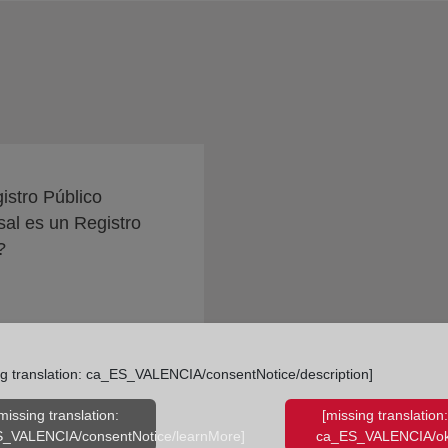
istro Público
al es un Registro
?
ng translation: ca_ES_VALENCIA/consentNotice/description]
missing translation:
[missing translation:
_VALENCIA/consentNotice/learnMore]
ca_ES_VALENCIA/ok