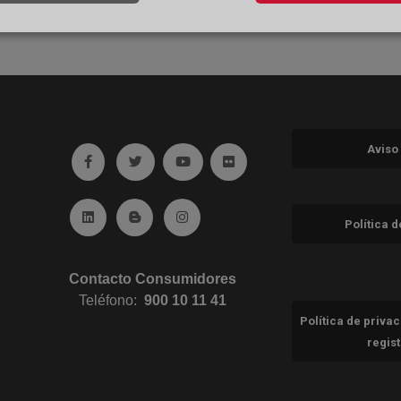
Aviso
Ir a facebook (abre en ventana nueva)
Ir a twitter (abre en ventana nueva)
Ir a YouTube (abre en ventana nuev
Ir a Flickr (abre en ventana 
Ir a Linkedin (abre en ventana nueva)
Ir al Blog (abre en ventana nueva)
Ir a Instagram (abre en ventana nue
Política 
Contacto Consumidores
Teléfono:
900 10 11 41
Política de priva
regis