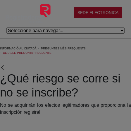
Salta al contingut principal
(abre en nueva ventana)
SEDE ELECTRONICA
INFORMACIÓ AL CIUTADÀ
PREGUNTES MÉS FREQÜENTS
DETALLE PREGUNTA FRECUENTE
¿Qué riesgo se corre si
no se inscribe?
No se adquirirán los efectos legitimadores que proporciona la
inscripción registral.