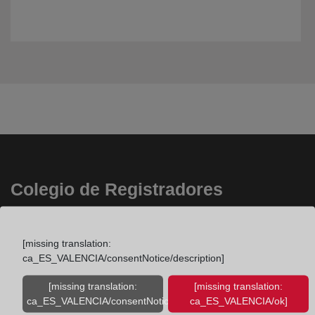
Colegio de Registradores
Príncipe de Vergara 70. 28006 Madrid
Teléfono:
91 270 17 96
[missing translation:
ca_ES_VALENCIA/consentNotice/description]
Fax:
91 564 11 59
Email:
[missing translation:
[missing translation:
contacto@registradores.org
ca_ES_VALENCIA/consentNotice/learnMore]
ca_ES_VALENCIA/ok]