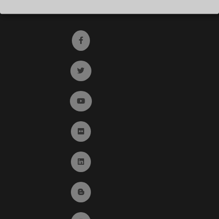
Registro de entrada del Colegio de registradores
Ir a facebook (abre en ventana nueva)
Ir a twitter (abre en ventana nueva)
Ir a YouTube (abre en ventana nueva)
Ir a Flickr (abre en ventana nueva)
Ir a Linkedin (abre en ventana nueva)
Ir al Blog (abre en ventana nueva)