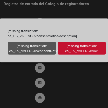
Registro de entrada del Colegio de registradores
Ir a facebook (abre en ventana nueva)
[missing translation:
ca_ES_VALENCIA/consentNotice/description]
Ir a twitter (abre en ventana nueva)
[missing translation:
[missing translation:
ca_ES_VALENCIA/consentNotice/learnMore]
ca_ES_VALENCIA/ok]
Ir a YouTube (abre en ventana nueva)
Ir a Flickr (abre en ventana nueva)
Ir a Linkedin (abre en ventana nueva)
Ir al Blog (abre en ventana nueva)