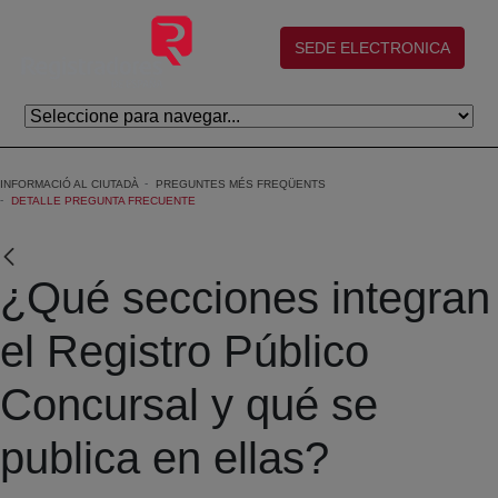
Salta al contingut principal
(abre en nueva ventana)
SEDE ELECTRONICA
INFORMACIÓ AL CIUTADÀ
PREGUNTES MÉS FREQÜENTS
DETALLE PREGUNTA FRECUENTE
¿Qué secciones integran
el Registro Público
Concursal y qué se
publica en ellas?