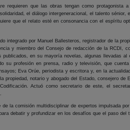
are requieren que las obras tengan como protagonista a
olidaridad, el diálogo intergeneracional, el talento sénior, 
iere que el relato esté en consonancia con el espíritu opt
ado integrado por Manuel Ballesteros, registrador de la pr
encia y miembro del Consejo de redacción de la RCDI, con
s publicados, en su mayoría novelas, algunas llevadas al c
ndo su profesión en prensa, radio y televisión, que cue
ayos; Eva Orúe, periodista y escritora y, en la actualidad
e la propiedad, notario y abogado del Estado, consejero de 
Codificación. Actuó como secretario de este, el secreta
.
e de la comisión multidisciplinar de expertos impulsada por
ra debatir y profundizar en los desafíos que el paso del t