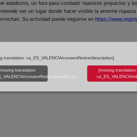
 el edadismo, un foro para combatir nuestros prejuicios y l
etende ser un lugar donde hacer visible la enorme riqueza 
errochan. Su actividad puede seguirse en
https://www.regist
ng translation: ca_ES_VALENCIA/consentNotice/description]
missing translation:
[missing translation:
_VALENCIA/consentNotice/learnMore]
ca_ES_VALENCIA/ok