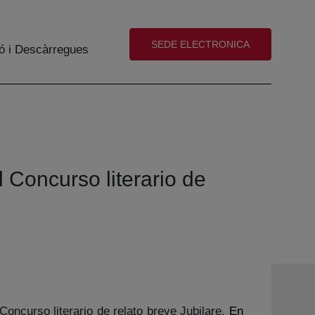
(abre en nueva ventana)
SEDE ELECTRONICA
ó i Descàrregues
el Concurso literario de
Concurso literario de relato breve Jubilare.
En