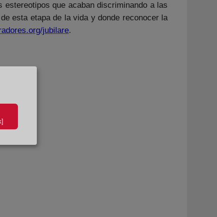
os estereotipos que acaban discriminando a las
de esta etapa de la vida y donde reconocer la
radores.org/jubilare
.
]