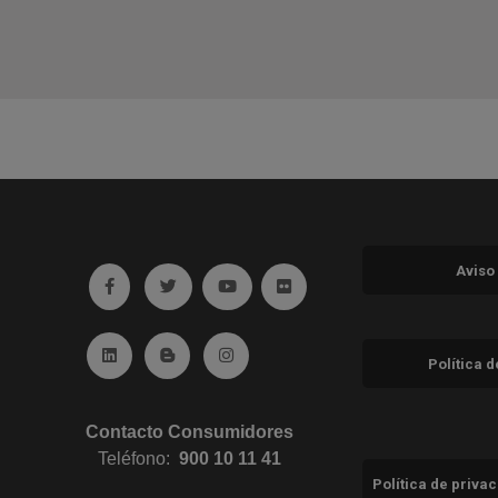
Aviso
Ir a facebook (abre en ventana nueva)
Ir a twitter (abre en ventana nueva)
Ir a YouTube (abre en ventana nuev
Ir a Flickr (abre en ventana 
Ir a Linkedin (abre en ventana nueva)
Ir al Blog (abre en ventana nueva)
Ir a Instagram (abre en ventana nue
Política 
Contacto Consumidores
Teléfono:
900 10 11 41
Política de priva