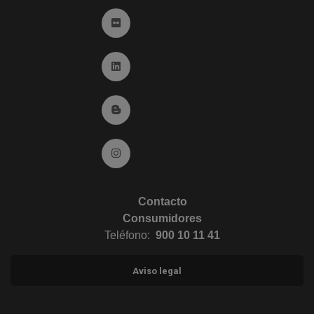
Ir a Flickr (abre en ventana nueva)
Ir a Linkedin (abre en ventana nueva)
Ir al Blog (abre en ventana nueva)
Ir a Instagram (abre en ventana nueva)
Contacto
Consumidores
Teléfono:
900 10 11 41
Aviso legal