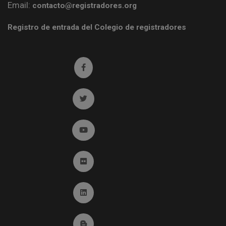
Email:
contacto@registradores.org
Registro de entrada del Colegio de registradores
Ir a facebook (abre en ventana nueva)
Ir a twitter (abre en ventana nueva)
Ir a YouTube (abre en ventana nueva)
Ir a Flickr (abre en ventana nueva)
Ir a Linkedin (abre en ventana nueva)
Ir al Blog (abre en ventana nueva)