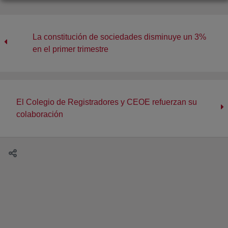
Registro de la Propiedad entre el expresidente
del Gobierno de España, José Luis Rodríguez
Zapatero, y la decana del Colegio de
La constitución de sociedades disminuye un 3%
Registradores, María Emilia Adán, moderado por
en el primer trimestre
la periodista Lucía Méndez, ha abierto la mesa
del Congreso Mundial de Derecho organizada por
el Colegio de Registradores
El Colegio de Registradores y CEOE refuerzan su
colaboración