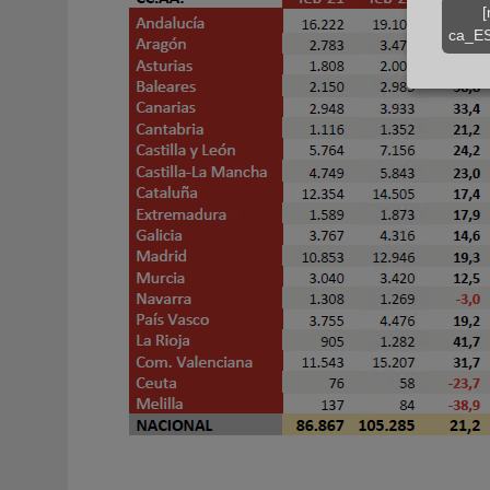
[
ca_ES