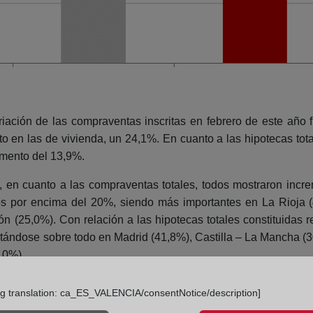
riación de las compraventas inscritas en febrero de este año 
o en las de vivienda, un 24,1%. En cuanto a las hipotecas tot
emento del 13,9%.
os, en cuanto a las compraventas totales, todos mostraron in
os por encima del 20%, siendo más importantes en La Rioja (
 (25,0%). Con relación a las hipotecas totales constituidas r
mentándose sobre todo en Madrid (41,8%), Castilla – La Mancha (
3,0%).
ng translation: ca_ES_VALENCIA/consentNotice/description]