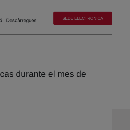
(abre en nueva ventana)
SEDE ELECTRONICA
ó i Descàrregues
ecas durante el mes de