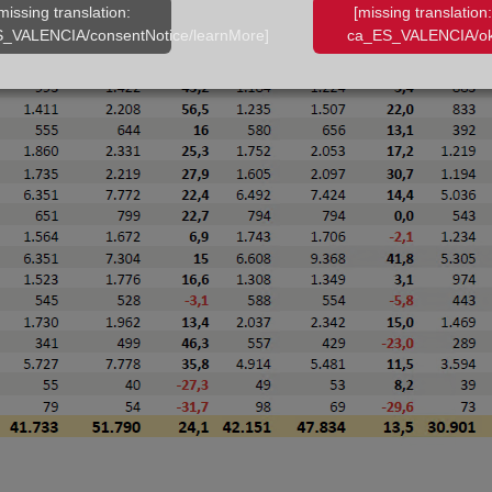
missing translation:
[missing translation:
_VALENCIA/consentNotice/learnMore]
ca_ES_VALENCIA/ok