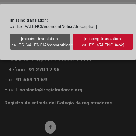
[missing translation:
ca_ES_VALENCIA/consentNotice/description]
[missing translation:
[missing translation:
ca_ES_VALENCIA/consentNotice/learnMore]
ca_ES_VALENCIA/ok]
Colegio de Registradores
Príncipe de Vergara 70. 28006 Madrid
Teléfono:
91 270 17 96
Fax:
91 564 11 59
Email:
contacto@registradores.org
Registro de entrada del Colegio de registradores
Ir a facebook (abre en ventana nueva)