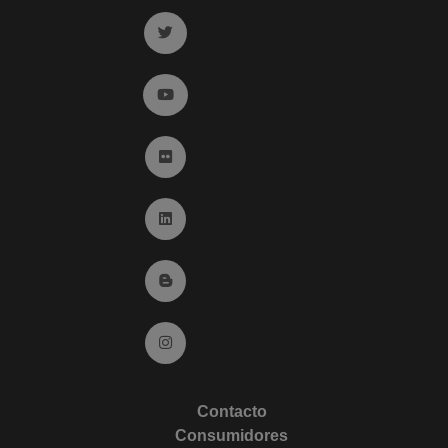
Ir a twitter (abre en ventana nueva)
Ir a YouTube (abre en ventana nueva)
Ir a Flickr (abre en ventana nueva)
Ir a Linkedin (abre en ventana nueva)
Ir al Blog (abre en ventana nueva)
Ir a Instagram (abre en ventana nueva)
Contacto
Consumidores