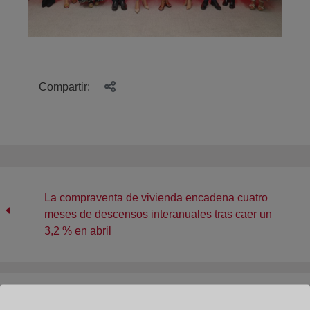
Compartir:
La compraventa de vivienda encadena cuatro
meses de descensos interanuales tras caer un
3,2 % en abril
El Índice Registral de Actividad Inmobiliaria (IRAI) se