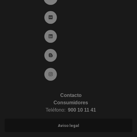
Ir a Flickr (abre en ventana nueva)
Ir a Linkedin (abre en ventana nueva)
Ir al Blog (abre en ventana nueva)
Ir a Instagram (abre en ventana nueva)
Contacto
Consumidores
Teléfono:
900 10 11 41
Aviso legal