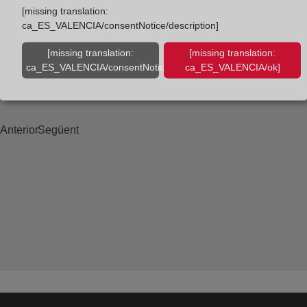
mantiene al alza y crece un 3,1 % en el primer
[missing translation:
ca_ES_VALENCIA/consentNotice/description]
trimestre
[missing translation:
[missing translation:
ca_ES_VALENCIA/consentNotice/learnMore]
ca_ES_VALENCIA/ok]
Anterior
Següent