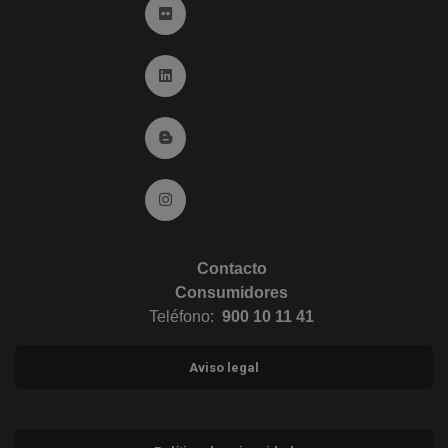
Ir a Flickr (abre en ventana nueva)
Ir a Linkedin (abre en ventana nueva)
Ir al Blog (abre en ventana nueva)
Ir a Instagram (abre en ventana nueva)
Contacto
Consumidores
Teléfono:
900 10 11 41
Aviso legal