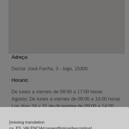
Adreça:
Doctor José Fariña, 3 - bajo, 15300
Horario:
De lunes a viernes de 09:00 a 17:00 horas
Agosto: De lunes a viernes de 09:00 a 14:00 horas
Los días 24 y 31 de diciembre de 09:00 a 14:00
horas
[missing translation:
ca_ES_VALENCIA/consentNotice/description]