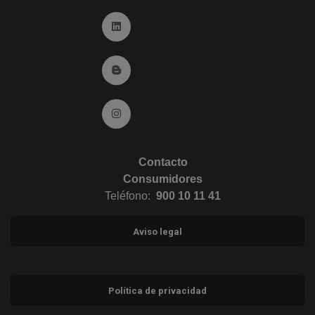
Ir a Linkedin (abre en ventana nueva)
Ir al Blog (abre en ventana nueva)
Ir a Instagram (abre en ventana nueva)
Contacto
Consumidores
Teléfono:
900 10 11 41
Aviso legal
Política de privacidad