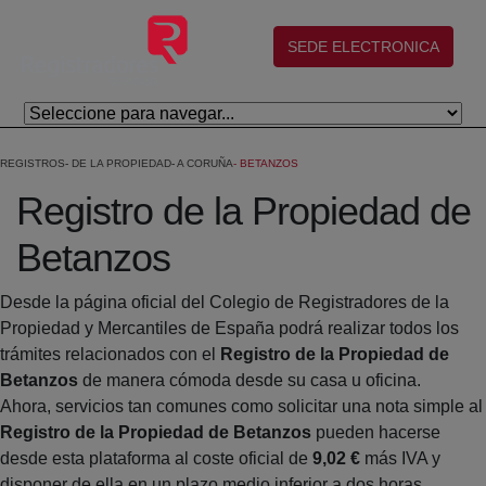
Salta al contingut principal
(abre en nueva ventana)
SEDE ELECTRONICA
REGISTROS
DE LA PROPIEDAD
A CORUÑA
BETANZOS
Registro de la Propiedad de
Betanzos
Desde la página oficial del Colegio de Registradores de la
Propiedad y Mercantiles de España podrá realizar todos los
trámites relacionados con el
Registro de la Propiedad de
Betanzos
de manera cómoda desde su casa u oficina.
Ahora, servicios tan comunes como solicitar una nota simple al
Registro de la Propiedad de Betanzos
pueden hacerse
desde esta plataforma al coste oficial de
9,02 €
más IVA y
disponer de ella en un plazo medio inferior a dos horas.