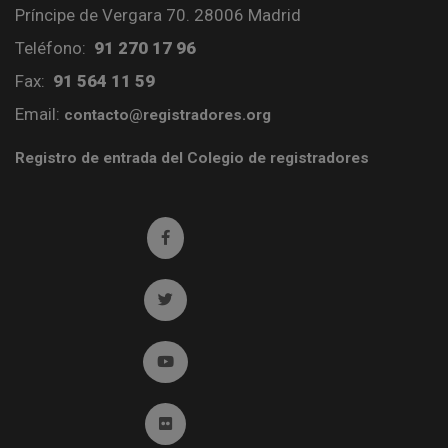
Príncipe de Vergara 70. 28006 Madrid
Teléfono:
91 270 17 96
Fax:
91 564 11 59
Email:
contacto@registradores.org
Registro de entrada del Colegio de registradores
Ir a facebook (abre en ventana nueva)
Ir a twitter (abre en ventana nueva)
Ir a YouTube (abre en ventana nueva)
Ir a Flickr (abre en ventana nueva)