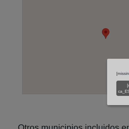
[missi
[
ca_ES
Otros municipios incluidos en 