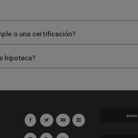
ple o una certificación?
e hipoteca?
Aviso
Ir a facebook (abre en ventana nueva)
Ir a twitter (abre en ventana nueva)
Ir a YouTube (abre en ventana nuev
Ir a Flickr (abre en ventana 