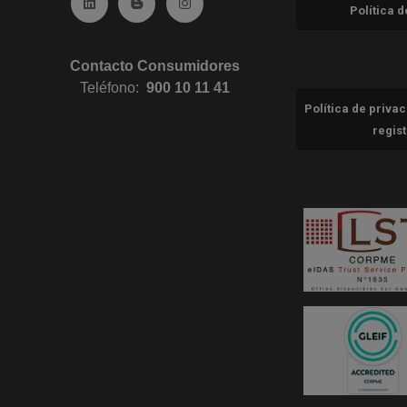
Ir a Linkedin (abre en ventana nueva)
Ir al Blog (abre en ventana nueva)
Ir a Instagram (abre en ventana nue
Política 
Contacto Consumidores
Teléfono:
900 10 11 41
Política de priva
regis