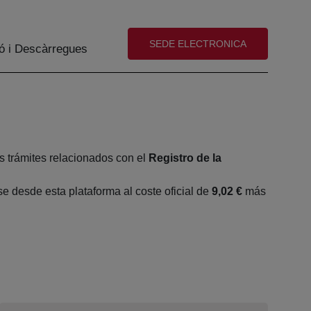
(abre en nueva ventana)
SEDE ELECTRONICA
ó i Descàrregues
s trámites relacionados con el
Registro de la
 desde esta plataforma al coste oficial de
9,02 €
más