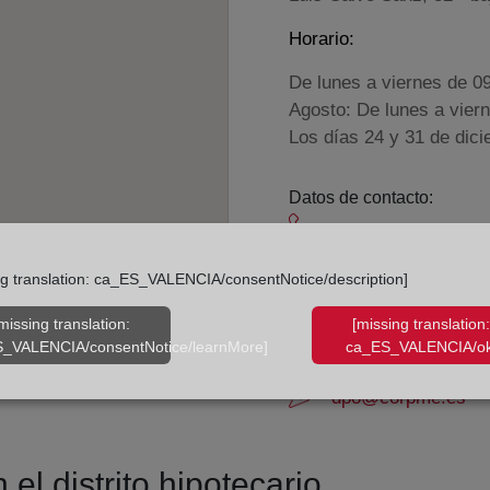
Horario:
De lunes a viernes de 0
Agosto: De lunes a vier
Los días 24 y 31 de dic
Datos de contacto:
(981) 70 02 49
carballo@registrod
ng translation: ca_ES_VALENCIA/consentNotice/description]
Datos del Registrador:
missing translation:
[missing translation:
Patricia Oliveros Vi
_VALENCIA/consentNotice/learnMore]
ca_ES_VALENCIA/ok
Delegado de Protección d
dpo@corpme.es
el distrito hipotecario