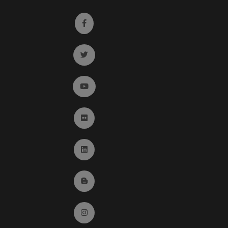
Ir a facebook (abre en ventana nueva)
Ir a twitter (abre en ventana nueva)
Ir a YouTube (abre en ventana nueva)
Ir a Flickr (abre en ventana nueva)
Ir a Linkedin (abre en ventana nueva)
Ir al Blog (abre en ventana nueva)
Ir a Instagram (abre en ventana nueva)