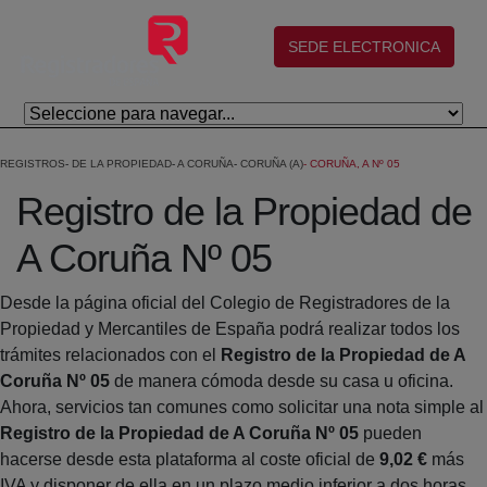
Salta al contingut principal
(abre en nueva ventana)
SEDE ELECTRONICA
REGISTROS
DE LA PROPIEDAD
A CORUÑA
CORUÑA (A)
CORUÑA, A Nº 05
Registro de la Propiedad de
A Coruña Nº 05
Desde la página oficial del Colegio de Registradores de la
Propiedad y Mercantiles de España podrá realizar todos los
trámites relacionados con el
Registro de la Propiedad de A
Coruña Nº 05
de manera cómoda desde su casa u oficina.
Ahora, servicios tan comunes como solicitar una nota simple al
Registro de la Propiedad de A Coruña Nº 05
pueden
hacerse desde esta plataforma al coste oficial de
9,02 €
más
IVA y disponer de ella en un plazo medio inferior a dos horas.