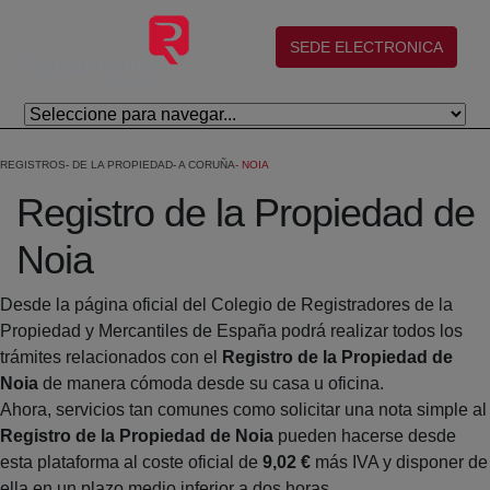
Salta al contingut principal
(abre en nueva ventana)
SEDE ELECTRONICA
REGISTROS
DE LA PROPIEDAD
A CORUÑA
NOIA
Registro de la Propiedad de
Noia
Desde la página oficial del Colegio de Registradores de la
Propiedad y Mercantiles de España podrá realizar todos los
trámites relacionados con el
Registro de la Propiedad de
Noia
de manera cómoda desde su casa u oficina.
Ahora, servicios tan comunes como solicitar una nota simple al
Registro de la Propiedad de Noia
pueden hacerse desde
esta plataforma al coste oficial de
9,02 €
más IVA y disponer de
ella en un plazo medio inferior a dos horas.