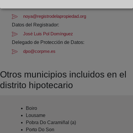
(981) 82 01 67
noya@registrodelapropiedad.org
Datos del Registrador:
José Luis Pol Domínguez
Delegado de Protección de Datos:
dpo@corpme.es
Otros municipios incluidos en el
distrito hipotecario
Boiro
Lousame
Pobra Do Caramiñal (a)
Porto Do Son