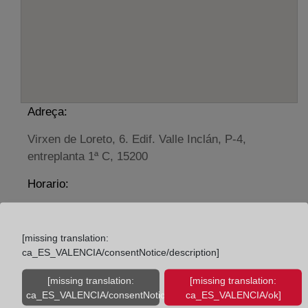
Adreça:
Virxen de Loreto, 6. Edif. Valle Inclán, P-4,
entreplanta 1ª C, 15200
Horario:
De lunes a viernes de 09:00 a 17:00 horas
Agosto: De lunes a viernes de 09:00 a 14:00 horas
[missing translation:
Los días 24 y 31 de diciembre de 09:00 a 14:00
ca_ES_VALENCIA/consentNotice/description]
horas
[missing translation:
[missing translation:
ca_ES_VALENCIA/consentNotice/learnMore]
ca_ES_VALENCIA/ok]
Datos de contacto: