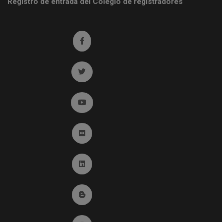
Registro de entrada del Colegio de registradores
Ir a facebook (abre en ventana nueva)
Ir a twitter (abre en ventana nueva)
Ir a YouTube (abre en ventana nueva)
Ir a Flickr (abre en ventana nueva)
Ir a Linkedin (abre en ventana nueva)
Ir al Blog (abre en ventana nueva)