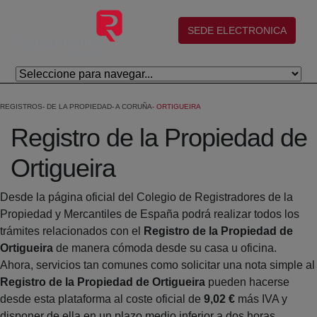
Salta al contingut principal
(abre en nueva ventana)
SEDE ELECTRONICA
REGISTROS
DE LA PROPIEDAD
A CORUÑA
ORTIGUEIRA
Registro de la Propiedad de
Ortigueira
Desde la página oficial del Colegio de Registradores de la
Propiedad y Mercantiles de España podrá realizar todos los
trámites relacionados con el
Registro de la Propiedad de
Ortigueira
de manera cómoda desde su casa u oficina.
Ahora, servicios tan comunes como solicitar una nota simple al
Registro de la Propiedad de Ortigueira
pueden hacerse
desde esta plataforma al coste oficial de
9,02 €
más IVA y
disponer de ella en un plazo medio inferior a dos horas.