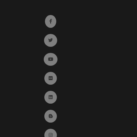
Ir a facebook (abre en ventana nueva)
Ir a twitter (abre en ventana nueva)
Ir a YouTube (abre en ventana nueva)
Ir a Flickr (abre en ventana nueva)
Ir a Linkedin (abre en ventana nueva)
Ir al Blog (abre en ventana nueva)
Ir a Instagram (abre en ventana nueva)