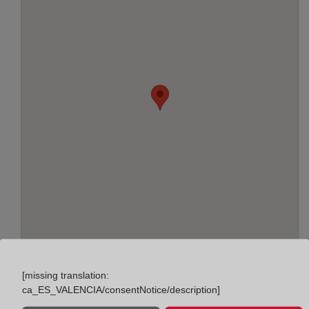
Adreça:
[missing translation:
Plaza de la Constitución, s/n, 15702
ca_ES_VALENCIA/consentNotice/description]
Horario: