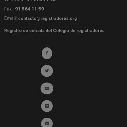
Fax:
91 564 11 59
Email:
contacto@registradores.org
Registro de entrada del Colegio de registradores
Ir a facebook (abre en ventana nueva)
Ir a twitter (abre en ventana nueva)
Ir a YouTube (abre en ventana nueva)
Ir a Flickr (abre en ventana nueva)
Ir a Linkedin (abre en ventana nueva)