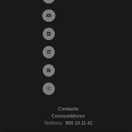
Ir a YouTube (abre en ventana nueva)
Ir a Flickr (abre en ventana nueva)
Ir a Linkedin (abre en ventana nueva)
Ir al Blog (abre en ventana nueva)
Ir a Instagram (abre en ventana nueva)
Contacto
Consumidores
Teléfono:
900 10 11 41