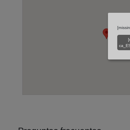
[missi
[
ca_ES