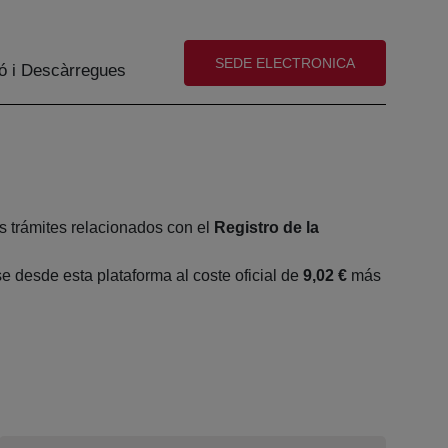
(abre en nueva ventana)
SEDE ELECTRONICA
ó i Descàrregues
s trámites relacionados con el
Registro de la
 desde esta plataforma al coste oficial de
9,02 €
más