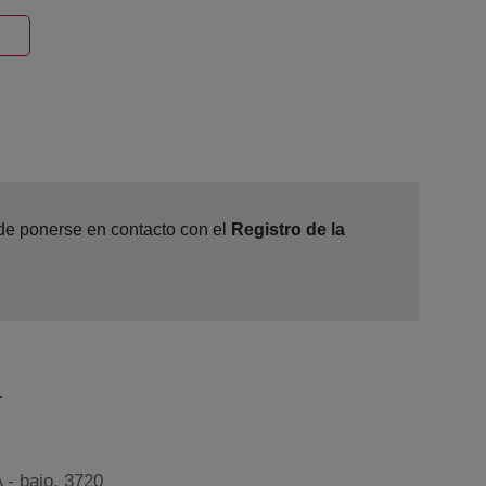
entana nueva
ede ponerse en contacto con el
Registro de la
a
 - bajo, 3720