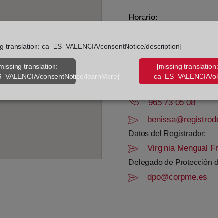
Horario:
De lunes a viernes de 0
ng translation: ca_ES_VALENCIA/consentNotice/description]
Agosto: De lunes a vier
Los días 24 y 31 de dic
missing translation:
[missing translation:
_VALENCIA/consentNotice/learnMore]
ca_ES_VALENCIA/ok
Datos de contacto:
965 73 05 08
benissa@registrode
Datos del Registrador:
Virginia Mengual F
Delegado de Protección d
dpo@corpme.es