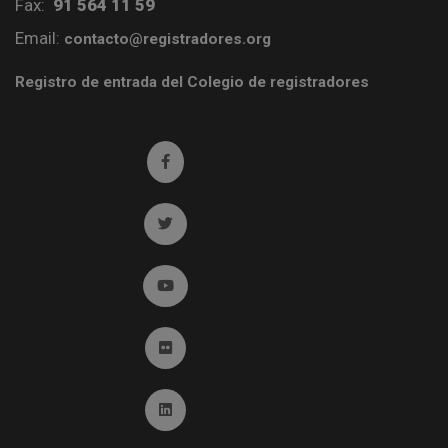
Fax:
91 564 11 59
Email:
contacto@registradores.org
Registro de entrada del Colegio de registradores
Ir a facebook (abre en ventana nueva)
Ir a twitter (abre en ventana nueva)
Ir a YouTube (abre en ventana nueva)
Ir a Flickr (abre en ventana nueva)
Ir a Linkedin (abre en ventana nueva)