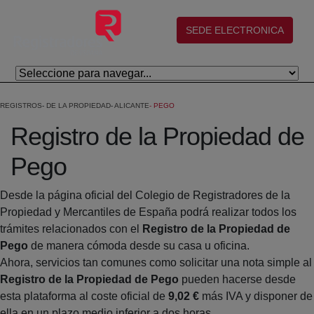
Salta al contingut principal
(abre en nueva ventana)
SEDE ELECTRONICA
REGISTROS
DE LA PROPIEDAD
ALICANTE
PEGO
Registro de la Propiedad de
Pego
Desde la página oficial del Colegio de Registradores de la
Propiedad y Mercantiles de España podrá realizar todos los
trámites relacionados con el
Registro de la Propiedad de
Pego
de manera cómoda desde su casa u oficina.
Ahora, servicios tan comunes como solicitar una nota simple al
Registro de la Propiedad de Pego
pueden hacerse desde
esta plataforma al coste oficial de
9,02 €
más IVA y disponer de
ella en un plazo medio inferior a dos horas.