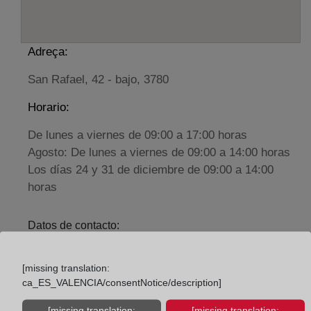
Adreça:
San Rafael, 42 - bajo, 3780
Horario:
De lunes a viernes de 09:00 a 17:00 horas
Agosto: De lunes a viernes de 09:00 a 14:00 horas
Los días 24 y 31 de diciembre de 09:00 a 14:00
horas
Datos de contacto:
(96) 557 12 31
[missing translation:
pego@registrodelapropiedad.org
ca_ES_VALENCIA/consentNotice/description]
Datos del Registrador:
[missing translation:
[missing translation: