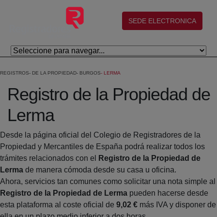
Salta al contingut principal
(abre en nueva ventana)
SEDE ELECTRONICA
REGISTROS
DE LA PROPIEDAD
BURGOS
LERMA
Registro de la Propiedad de
Lerma
Desde la página oficial del Colegio de Registradores de la
Propiedad y Mercantiles de España podrá realizar todos los
trámites relacionados con el
Registro de la Propiedad de
Lerma
de manera cómoda desde su casa u oficina.
Ahora, servicios tan comunes como solicitar una nota simple al
Registro de la Propiedad de Lerma
pueden hacerse desde
esta plataforma al coste oficial de
9,02 €
más IVA y disponer de
ella en un plazo medio inferior a dos horas.