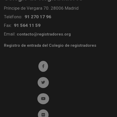
Príncipe de Vergara 70. 28006 Madrid
Teléfono:
91 270 17 96
Fax:
91 564 11 59
Email:
contacto@registradores.org
Registro de entrada del Colegio de registradores
Ir a facebook (abre en ventana nueva)
Ir a twitter (abre en ventana nueva)
Ir a YouTube (abre en ventana nueva)
Ir a Flickr (abre en ventana nueva)