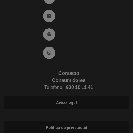
Ir a Linkedin (abre en ventana nueva)
Ir al Blog (abre en ventana nueva)
Ir a Instagram (abre en ventana nueva)
Contacto
Consumidores
Teléfono:
900 10 11 41
Aviso legal
Política de privacidad