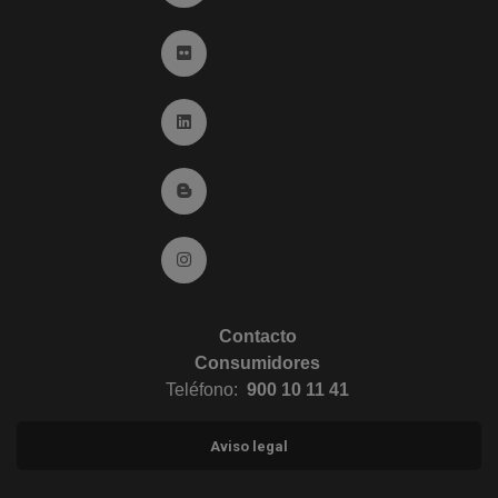
Ir a Flickr (abre en ventana nueva)
Ir a Linkedin (abre en ventana nueva)
Ir al Blog (abre en ventana nueva)
Ir a Instagram (abre en ventana nueva)
Contacto
Consumidores
Teléfono:
900 10 11 41
Aviso legal