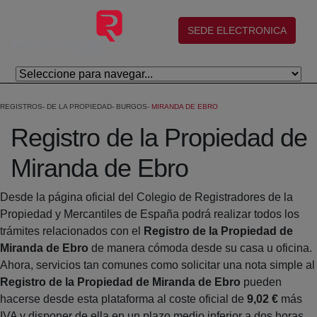
Salta al contingut principal
(abre en nueva ventana)
SEDE ELECTRONICA
REGISTROS
DE LA PROPIEDAD
BURGOS
MIRANDA DE EBRO
Registro de la Propiedad de
Miranda de Ebro
Desde la página oficial del Colegio de Registradores de la
Propiedad y Mercantiles de España podrá realizar todos los
trámites relacionados con el
Registro de la Propiedad de
Miranda de Ebro
de manera cómoda desde su casa u oficina.
Ahora, servicios tan comunes como solicitar una nota simple al
Registro de la Propiedad de Miranda de Ebro
pueden
hacerse desde esta plataforma al coste oficial de
9,02 €
más
IVA y disponer de ella en un plazo medio inferior a dos horas.