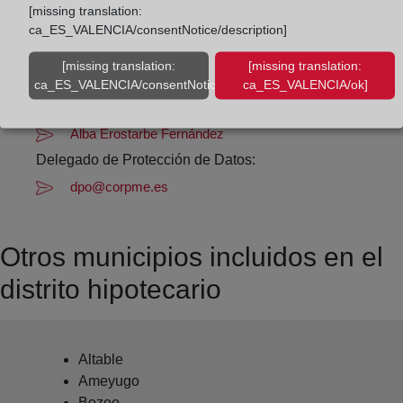
[missing translation:
Datos de contacto:
ca_ES_VALENCIA/consentNotice/description]
(947) 33 21 90
[missing translation:
[missing translation:
mirandadeebro@registrodelapropiedad.org
ca_ES_VALENCIA/consentNotice/learnMore]
ca_ES_VALENCIA/ok]
Datos del Registrador:
Alba Erostarbe Fernández
Delegado de Protección de Datos:
dpo@corpme.es
Otros municipios incluidos en el
distrito hipotecario
Altable
Ameyugo
Bozoo