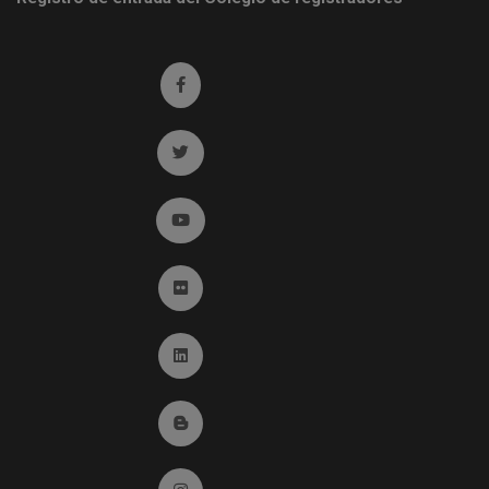
Ir a facebook (abre en ventana nueva)
Ir a twitter (abre en ventana nueva)
Ir a YouTube (abre en ventana nueva)
Ir a Flickr (abre en ventana nueva)
Ir a Linkedin (abre en ventana nueva)
Ir al Blog (abre en ventana nueva)