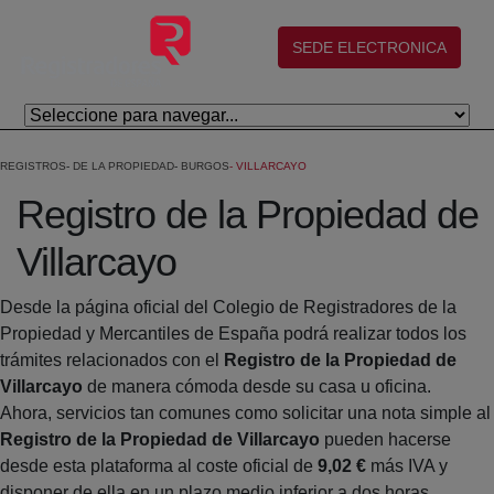
Salta al contingut principal
(abre en nueva ventana)
SEDE ELECTRONICA
REGISTROS
DE LA PROPIEDAD
BURGOS
VILLARCAYO
Registro de la Propiedad de
Villarcayo
Desde la página oficial del Colegio de Registradores de la
Propiedad y Mercantiles de España podrá realizar todos los
trámites relacionados con el
Registro de la Propiedad de
Villarcayo
de manera cómoda desde su casa u oficina.
Ahora, servicios tan comunes como solicitar una nota simple al
Registro de la Propiedad de Villarcayo
pueden hacerse
desde esta plataforma al coste oficial de
9,02 €
más IVA y
disponer de ella en un plazo medio inferior a dos horas.