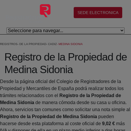
Salta al contingut principal
(abre en nueva ventana)
SEDE ELECTRONICA
REGISTROS
DE LA PROPIEDAD
CADIZ
MEDINA SIDONIA
Registro de la Propiedad de
Medina Sidonia
Desde la página oficial del Colegio de Registradores de la
Propiedad y Mercantiles de España podrá realizar todos los
trámites relacionados con el
Registro de la Propiedad de
Medina Sidonia
de manera cómoda desde su casa u oficina.
Ahora, servicios tan comunes como solicitar una nota simple al
Registro de la Propiedad de Medina Sidonia
pueden
hacerse desde esta plataforma al coste oficial de
9,02 €
más
IVA y disponer de ella en un plazo medio inferior a dos horas.