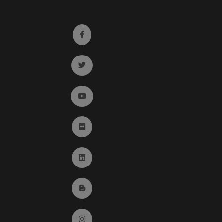
Ir a facebook (abre en ventana nueva)
Ir a twitter (abre en ventana nueva)
Ir a YouTube (abre en ventana nueva)
Ir a Flickr (abre en ventana nueva)
Ir a Linkedin (abre en ventana nueva)
Ir al Blog (abre en ventana nueva)
Ir a Instagram (abre en ventana nueva)