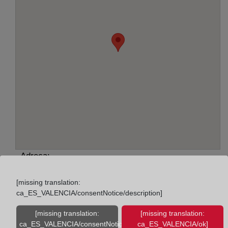
Adreça:
Avda. de la Libertad, 16, 11540
[missing translation:
ca_ES_VALENCIA/consentNotice/description]
Horario:
[missing translation:
[missing translation:
De lunes a viernes de 09:00 a 17:00 horas
ca_ES_VALENCIA/consentNotice/learnMore]
ca_ES_VALENCIA/ok]