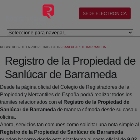
Salta al contingut principal
(abre en nueva ventana)
SEDE ELECTRONICA
REGISTROS
DE LA PROPIEDAD
CADIZ
SANLÚCAR DE BARRAMEDA
Registro de la Propiedad de
Sanlúcar de Barrameda
Desde la página oficial del Colegio de Registradores de la
Propiedad y Mercantiles de España podrá realizar todos los
trámites relacionados con el
Registro de la Propiedad de
Sanlúcar de Barrameda
de manera cómoda desde su casa u
oficina.
Ahora, servicios tan comunes como solicitar una nota simple al
Registro de la Propiedad de Sanlúcar de Barrameda
pueden hacerse desde esta plataforma al coste oficial de
9,02