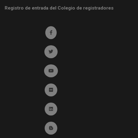
Registro de entrada del Colegio de registradores
Ir a facebook (abre en ventana nueva)
Ir a twitter (abre en ventana nueva)
Ir a YouTube (abre en ventana nueva)
Ir a Flickr (abre en ventana nueva)
Ir a Linkedin (abre en ventana nueva)
Ir al Blog (abre en ventana nueva)