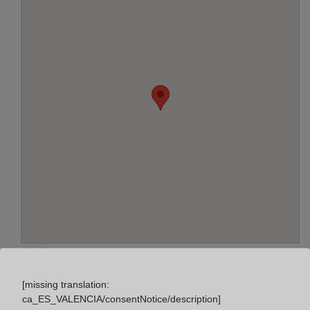
Adreça:
Castelló, 3 - 1º, 12594
[missing translation:
ca_ES_VALENCIA/consentNotice/description]
Horario: