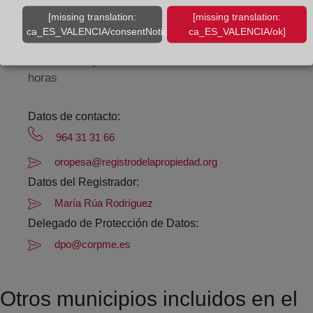
[missing translation:
[missing translation:
De lunes a viernes de 09:00 a 17:00 horas
ca_ES_VALENCIA/consentNotice/learnMore]
ca_ES_VALENCIA/ok]
Agosto: De lunes a viernes de 09:00 a 14:00 horas
Los días 24 y 31 de diciembre de 09:00 a 14:00
horas
Datos de contacto:
964 31 31 66
oropesa@registrodelapropiedad.org
Datos del Registrador:
María Rúa Rodríguez
Delegado de Protección de Datos:
dpo@corpme.es
Otros municipios incluidos en el