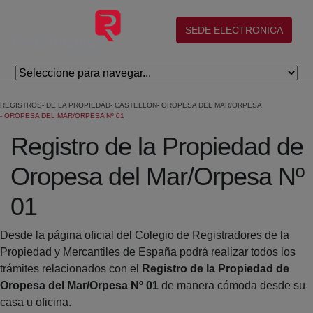
Salta al contingut principal
(abre en nueva ventana)
SEDE ELECTRONICA
REGISTROS
DE LA PROPIEDAD
CASTELLON
OROPESA DEL MAR/ORPESA
OROPESA DEL MAR/ORPESA Nº 01
Registro de la Propiedad de
Oropesa del Mar/Orpesa Nº
01
Desde la página oficial del Colegio de Registradores de la
Propiedad y Mercantiles de España podrá realizar todos los
trámites relacionados con el
Registro de la Propiedad de
Oropesa del Mar/Orpesa Nº 01
de manera cómoda desde su
casa u oficina.