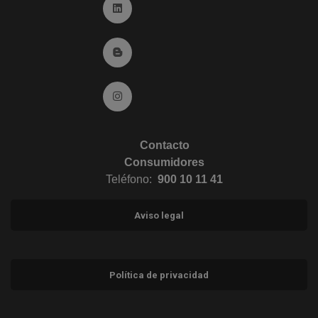
Ir a Linkedin (abre en ventana nueva)
Ir al Blog (abre en ventana nueva)
Ir a Instagram (abre en ventana nueva)
Contacto
Consumidores
Teléfono:
900 10 11 41
Aviso legal
Política de privacidad