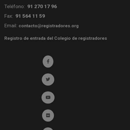
Teléfono:
91 270 17 96
Fax:
91 564 11 59
Email:
contacto@registradores.org
Registro de entrada del Colegio de registradores
Ir a facebook (abre en ventana nueva)
Ir a twitter (abre en ventana nueva)
Ir a YouTube (abre en ventana nueva)
Ir a Flickr (abre en ventana nueva)