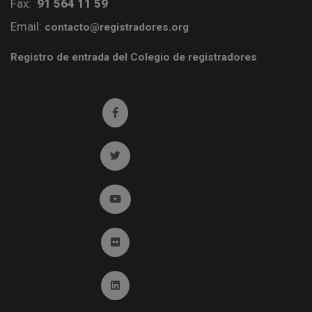
Fax:
91 564 11 59
Email:
contacto@registradores.org
Registro de entrada del Colegio de registradores
Ir a facebook (abre en ventana nueva)
Ir a twitter (abre en ventana nueva)
Ir a YouTube (abre en ventana nueva)
Ir a Flickr (abre en ventana nueva)
Ir a Linkedin (abre en ventana nueva)