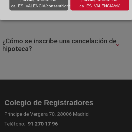
ca_ES_VALENCIA/consentNotice/learnMore]
ca_ES_VALENCIA/ok]
¿Cuál es el contenido de una nota simple
o una certificación?
¿Cómo se inscribe una cancelación de
hipoteca?
Colegio de Registradores
Príncipe de Vergara 70. 28006 Madrid
Teléfono:
91 270 17 96