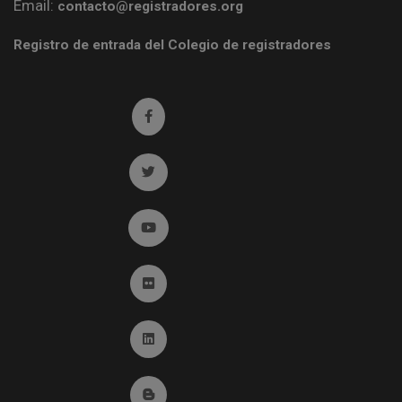
Email:
contacto@registradores.org
Registro de entrada del Colegio de registradores
Ir a facebook (abre en ventana nueva)
Ir a twitter (abre en ventana nueva)
Ir a YouTube (abre en ventana nueva)
Ir a Flickr (abre en ventana nueva)
Ir a Linkedin (abre en ventana nueva)
Ir al Blog (abre en ventana nueva)