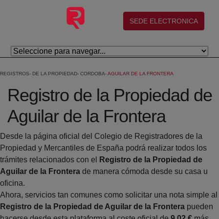
Salta al contingut principal
(abre en nueva ventana)
SEDE ELECTRONICA
REGISTROS
DE LA PROPIEDAD
CORDOBA
AGUILAR DE LA FRONTERA
Registro de la Propiedad de
Aguilar de la Frontera
Desde la página oficial del Colegio de Registradores de la
Propiedad y Mercantiles de España podrá realizar todos los
trámites relacionados con el
Registro de la Propiedad de
Aguilar de la Frontera
de manera cómoda desde su casa u
oficina.
Ahora, servicios tan comunes como solicitar una nota simple al
Registro de la Propiedad de Aguilar de la Frontera
pueden
hacerse desde esta plataforma al coste oficial de
9,02 €
más