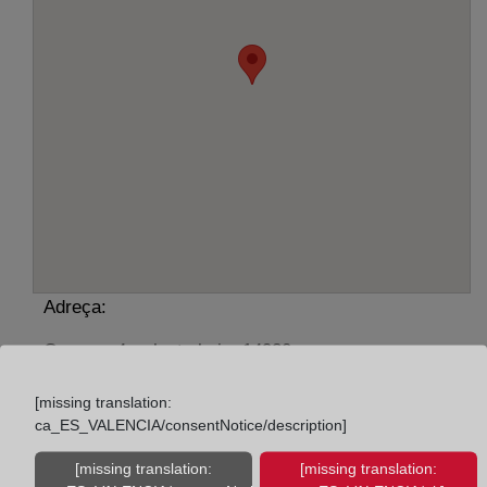
Adreça:
Carrera, 4 - planta baja, 14920
Horario:
[missing translation:
ca_ES_VALENCIA/consentNotice/description]
De lunes a viernes de 09:00 a 17:00 horas
Agosto: De lunes a viernes de 09:00 a 14:00 horas
[missing translation:
[missing translation: