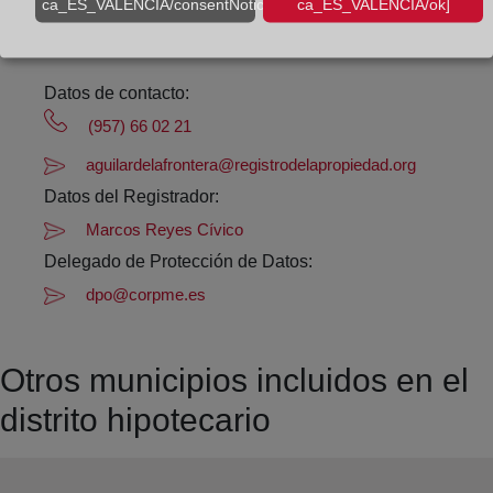
Los días 24 y 31 de diciembre de 09:00 a 14:00
ca_ES_VALENCIA/consentNotice/learnMore]
ca_ES_VALENCIA/ok]
horas
Datos de contacto:
(957) 66 02 21
aguilardelafrontera@registrodelapropiedad.org
Datos del Registrador:
Marcos Reyes Cívico
Delegado de Protección de Datos:
dpo@corpme.es
Otros municipios incluidos en el
distrito hipotecario